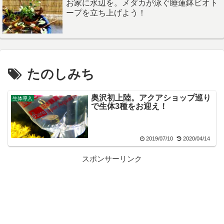
お家に水辺を。メダカが泳ぐ睡蓮鉢ビオト
ープを立ち上げよう！
たのしみち
奥沢初上陸。アクアショップ巡り
生体導入
で生体3種をお迎え！
2019/07/10
2020/04/14
スポンサーリンク