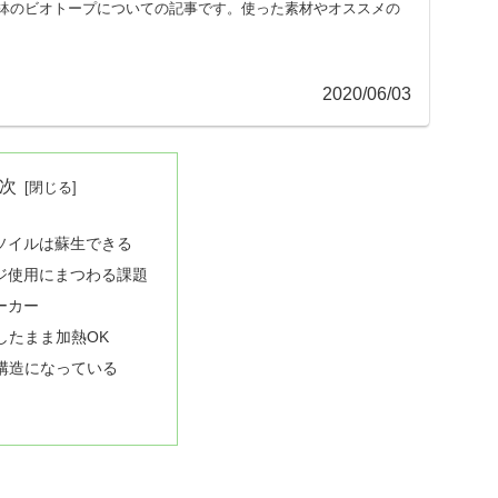
鉢のビオトープについての記事です。使った素材やオススメの
2020/06/03
次
ソイルは蘇生できる
ジ使用にまつわる課題
ーカー
したまま加熱OK
構造になっている