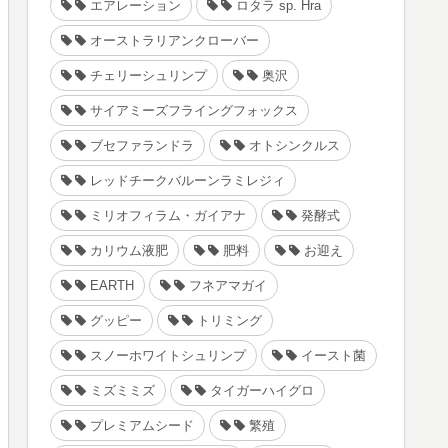
エアレーション
ロタラ sp. Hra
オーストラリアンクローバー
チェリーシュリンプ
奥沢
サイアミーズフライングフォックス
ブセファランドラ
オトシンクルス
レッドチークバルーンラミレジィ
ミリオフィラム・ガイアナ
発酵式
カリウム液肥
肥料
お迎え
EARTH
フネアマガイ
グッピー
トリミング
スノーホワイトシュリンプ
イースト菌
ミズミミズ
タイガーハイグロ
プレミアムシード
繁殖