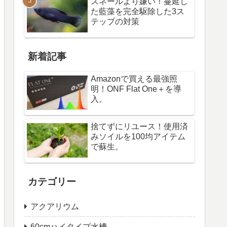
スネールより嫌い！蔓延し
た藍藻を完全駆除した3ス
テップの対策
新着記事
Amazonで買える最強照
明！ONF Flat One＋を導
入。
捨てずにリユース！使用済
みソイルを100均アイテム
で蘇生。
カテゴリー
アクアリウム
60cmハイタイプ水槽