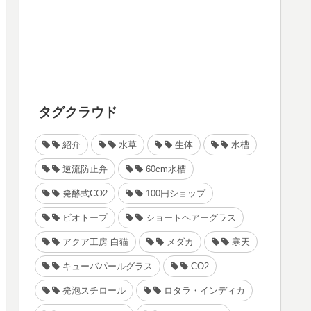
タグクラウド
紹介
水草
生体
水槽
逆流防止弁
60cm水槽
発酵式CO2
100円ショップ
ビオトープ
ショートヘアーグラス
アクア工房 白猫
メダカ
寒天
キューバパールグラス
CO2
発泡スチロール
ロタラ・インディカ