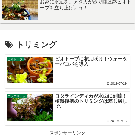
お家に水辺を。メダカが泳ぐ睡蓮鉢ビオト
ープを立ち上げよう！
トリミング
ビオトープに花よ咲け！ウォータ
ビオトープ
ーバコパを導入。
2019/07/29
ロタラインディカが水面に到達！
アクアリウム
植栽後初のトリミングは差し戻し
で。
2019/07/15
スポンサーリンク