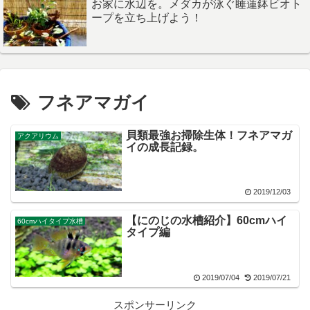
お家に水辺を。メダカが泳ぐ睡蓮鉢ビオト
ープを立ち上げよう！
フネアマガイ
貝類最強お掃除生体！フネアマガ
アクアリウム
イの成長記録。
2019/12/03
【にのじの水槽紹介】60cmハイ
60cmハイタイプ水槽
タイプ編
2019/07/04
2019/07/21
スポンサーリンク