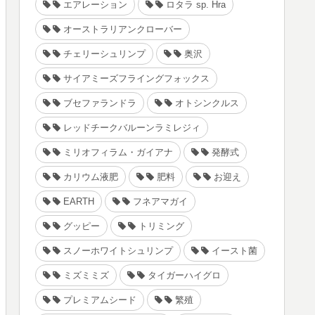
エアレーション
ロタラ sp. Hra
オーストラリアンクローバー
チェリーシュリンプ
奥沢
サイアミーズフライングフォックス
ブセファランドラ
オトシンクルス
レッドチークバルーンラミレジィ
ミリオフィラム・ガイアナ
発酵式
カリウム液肥
肥料
お迎え
EARTH
フネアマガイ
グッピー
トリミング
スノーホワイトシュリンプ
イースト菌
ミズミミズ
タイガーハイグロ
プレミアムシード
繁殖