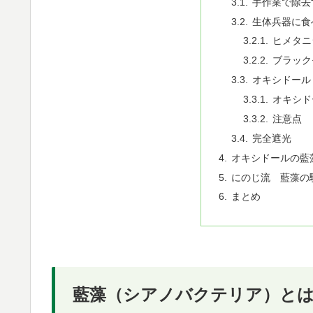
手作業で除去
生体兵器に食
ヒメタニ
ブラック
オキシドール
オキシド
注意点
完全遮光
オキシドールの藍
にのじ流 藍藻の
まとめ
藍藻（シアノバクテリア）と