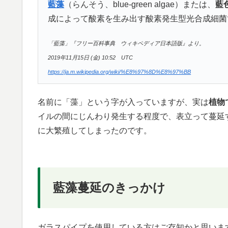
藍藻
（らんそう、blue-green algae）または、
藍
成によって酸素を生み出す酸素発生型光合成細菌
「藍藻」『フリー百科事典 ウィキペディア日本語版』より。
2019年11月15日 (金) 10:52 UTC
https://ja.m.wikipedia.org/wiki/%E8%97%8D%E8%97%BB
名前に「藻」という字が入っていますが、実は
植物
イルの間にじんわり発生する程度で、表立って蔓延
に大繁殖してしまったのです。
藍藻蔓延のきっかけ
ガラスパイプを使用している方はご存知かと思いま