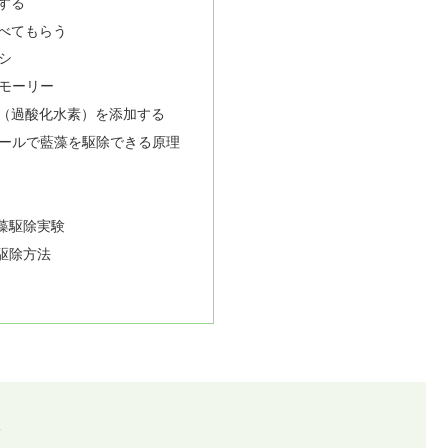
する
べてもらう
シ
モーリー
（過酸化水素）を添加する
ールで藍藻を駆除できる原理
藻駆除実験
駆除方法
は