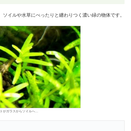
、ソイルや水草にべったりと纏わりつく濃い緑の物体です。
トがガラスからソイルへ…