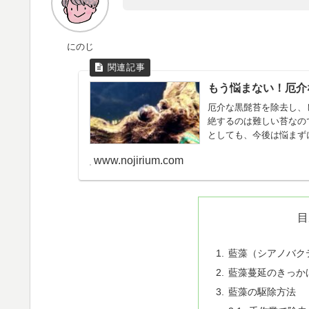
にのじ
もう悩まない！厄介
厄介な黒髭苔を除去し、
絶するのは難しい苔なの
としても、今後は悩まず
www.nojirium.com
目
藍藻（シアノバク
藍藻蔓延のきっか
藍藻の駆除方法