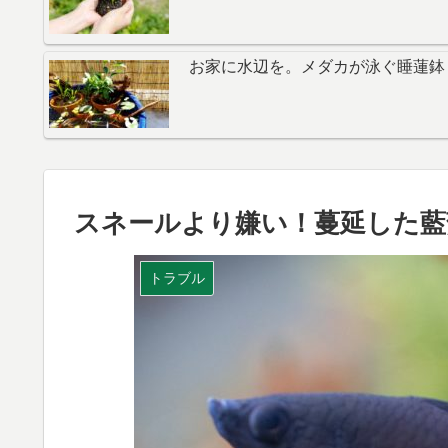
お家に水辺を。メダカが泳ぐ睡蓮鉢
スネールより嫌い！蔓延した藍
トラブル