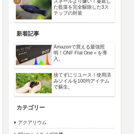
スネールより嫌い！蔓延し
た藍藻を完全駆除した3ス
テップの対策
新着記事
Amazonで買える最強照
明！ONF Flat One＋を導
入。
捨てずにリユース！使用済
みソイルを100均アイテム
で蘇生。
カテゴリー
アクアリウム