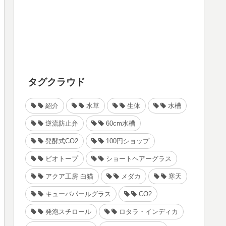
タグクラウド
紹介
水草
生体
水槽
逆流防止弁
60cm水槽
発酵式CO2
100円ショップ
ビオトープ
ショートヘアーグラス
アクア工房 白猫
メダカ
寒天
キューバパールグラス
CO2
発泡スチロール
ロタラ・インディカ